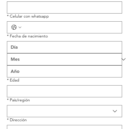
*
Celular con whatsapp
*
Fecha de nacimiento
*
Edad
Dirección de varias líneas
*
País/región
*
Dirección