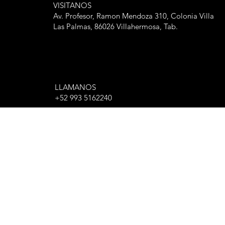
VISITANOS
Av. Profesor, Ramon Mendoza 310, Colonia Villa
Las Palmas, 86026 Villahermosa, Tab.
LLAMANOS
+52 993 5162240
ESCRIBENOS
soporte@finisher.mx