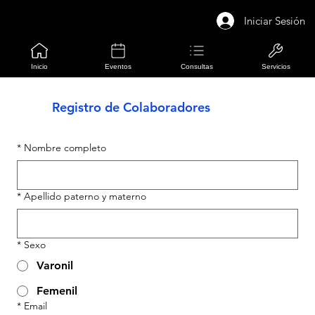
Iniciar Sesión
Inicio
Eventos
Consultas
Servicios
Registro de Colaboradores
*
Nombre completo
*
Apellido paterno y materno
*
Sexo
Varonil
Femenil
*
Email