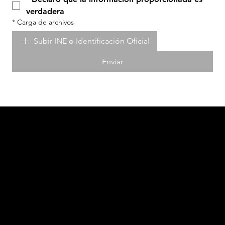
verdadera
*
Carga de archivos
Subir INE o Identificación Oficial
Enviar