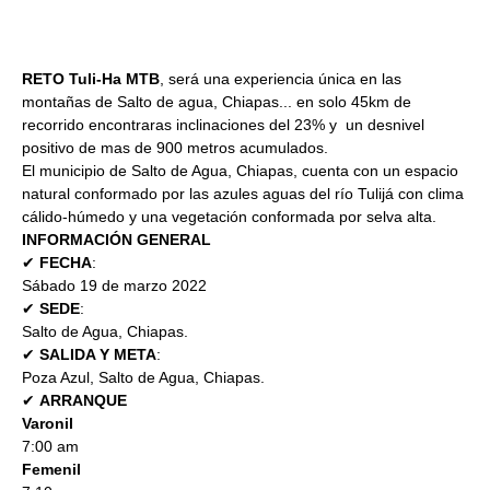
19 mar 2022, 7:00 a.m.
Poza Azul, 29900 Salto de Agua, Chis., México
RETO Tuli-Ha MTB
, será una experiencia única en las 
montañas de Salto de agua, Chiapas... en solo 45km de 
recorrido encontraras inclinaciones del 23% y  un desnivel 
positivo de mas de 900 metros acumulados.
El municipio de Salto de Agua, Chiapas, cuenta con un espacio 
natural conformado por las azules aguas del río Tulijá con clima 
cálido-húmedo y una vegetación conformada por selva alta.
INFORMACIÓN GENERAL
✔ 
FECHA
:
Sábado 19 de marzo 2022
✔ 
SEDE
:
Salto de Agua, Chiapas.
✔ 
SALIDA Y META
:
Poza Azul, Salto de Agua, Chiapas.
✔ 
ARRANQUE
Varonil
7:00 am
Femenil