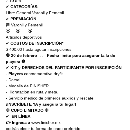
7:10 am
✔ 
CATEGORÍAS:
Libre General Varonil y Femenil
✔ 
PREMIACIÓN
🏁 Varonil y Femenil
🥇    ️ 🥈       🥉️
Articulos deportivos
✔ 
COSTOS DE INSCRIPCIÓN*
$ 400.00 hasta agotar inscripciones
🛑 20 de febrero  ↔   Fecha limite para asegurar talla de 
playera 🛑
✔ 
KIT y DERECHOS DEL PARTICIPANTE POR INSCRIPCIÓN
- 
Playera 
conmemorativa dryfit
- Dorsal
- Medalla de FINISHER
- Hidratación en ruta y meta.
- Servicio médico de primeros auxilios y rescate.
¡INSCRÍBETE YA y asegura tu lugar!
🛑 
CUPO LIMITADO 
🛑
✔ 
 EN LÍNEA
👉 Ingresa a
www.finisher.mx
podrás elegir tu forma de pago preferido.