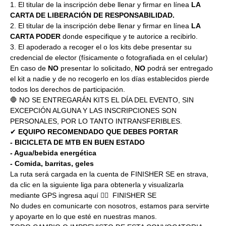
1. El titular de la inscripción debe llenar y firmar en línea 
LA 
CARTA DE LIBERACIÓN DE RESPONSABILIDAD.
2. El titular de la inscripción debe llenar y firmar en línea 
LA 
CARTA PODER
 donde especifique y te autorice a recibirlo.
3. El apoderado a recoger el o los kits debe presentar su 
credencial de elector (físicamente o fotografiada en el celular)
En caso de 
NO
 presentar lo solicitado, 
NO
 podrá ser entregado 
el kit a nadie y de no recogerlo en los días establecidos pierde 
todos los derechos de participación.
🛑 NO SE ENTREGARÁN KITS EL DÍA DEL EVENTO, SIN 
EXCEPCIÓN ALGUNA Y LAS INSCRIPCIONES SON 
PERSONALES, POR LO TANTO INTRANSFERIBLES.
✔ 
EQUIPO RECOMENDADO QUE DEBES PORTAR
- BICICLETA DE MTB EN BUEN ESTADO
- Agua/bebida energética
- Comida, barritas, geles
La ruta será cargada en la cuenta de 
FINISHER SE
 en strava, 
da clic en la siguiente liga para obtenerla y visualizarla 
mediante GPS ingresa aquí 👉🏼  
FINISHER SE
No dudes en comunicarte con nosotros, estamos para servirte 
y apoyarte en lo que esté en nuestras manos.