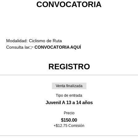
CONVOCATORIA
19 jun 2022, 7:00 a.m. GMT-5
OLIMPIA XXI (entrada por el Papagayo), Parque Tabasco, 86037
Villahermosa, Tab., México
Modalidad: Ciclismo de Ruta 
Consulta la👉 
CONVOCATORIA AQUÍ
REGISTRO
Venta finalizada
Tipo de entrada
Juvenil A 13 a 14 años
Precio
$150.00
+$12.75 Comisión